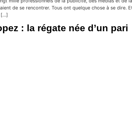
gt mille professionnels de la publicité, des médias et de la
aient de se rencontrer. Tous ont quelque chose à se dire. 
 […]
pez : la régate née d’un pari