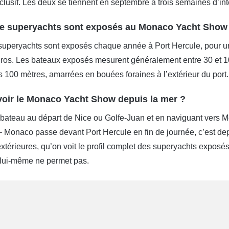
xclusif. Les deux se tiennent en septembre à trois semaines d’int
e superyachts sont exposés au Monaco Yacht Show
superyachts sont exposés chaque année à Port Hercule, pour une
uros. Les bateaux exposés mesurent généralement entre 30 et 10
 100 mètres, amarrées en bouées foraines à l’extérieur du port.
ir le Monaco Yacht Show depuis la mer ?
 bateau au départ de Nice ou Golfe-Juan et en naviguant vers M
– Monaco passe devant Port Hercule en fin de journée, c’est de
térieures, qu’on voit le profil complet des superyachts exposé
 lui-même ne permet pas.