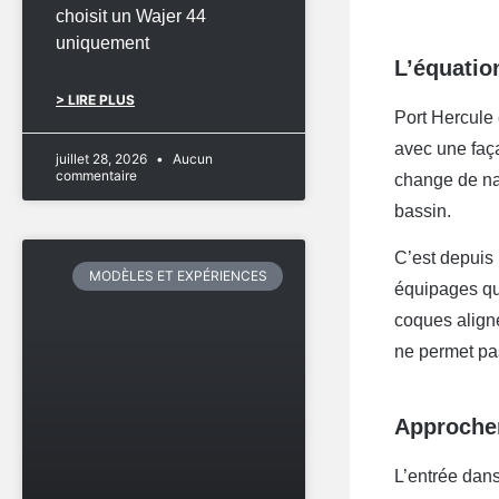
choisit un Wajer 44
uniquement
L’équatio
> LIRE PLUS
Port Hercule 
avec une faça
juillet 28, 2026
Aucun
commentaire
change de nat
bassin.
C’est depuis 
MODÈLES ET EXPÉRIENCES
équipages qui
coques align
ne permet pa
Approche
L’entrée dan