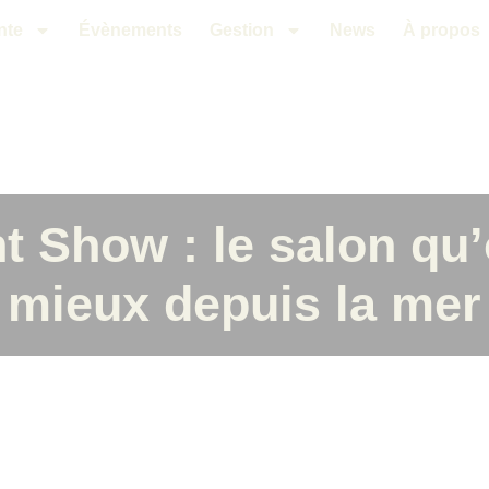
nte
Évènements
Gestion
News
À propos
t Show : le salon qu
mieux depuis la mer