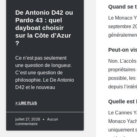
Quand se t
De Antonio D42 ou
Le Monaco Yac
Pardo 43 : quel
septembre 20
dayboat choisir
sur la Côte d’Azur
généralement
?
Peut-on vi
Ce n’est pas seulement
Non. L’accès 
une question de longueur.
propriétaires
C’est une question de
possible, les
philosophie. Le De Antonio
depuis l’intér
D42 et le nouveau
Quelle est
> LIRE PLUS
Le Cannes Yac
juillet 27, 2026
Aucun
Monaco Yacht
commentaire
uniquement s