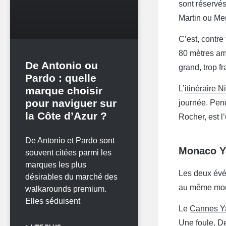
sont réservés
Martin ou Men
C’est, contre
80 mètres ama
De Antonio ou
grand, trop f
Pardo : quelle
L’
itinéraire 
marque choisir
pour naviguer sur
journée. Pend
la Côte d’Azur ?
Rocher, est l
De Antonio et Pardo sont
Monaco Ya
souvent citées parmi les
marques les plus
Les deux évén
désirables du marché des
au même mo
walkarounds premium.
Elles séduisent
Le
Cannes Ya
Une foule. D