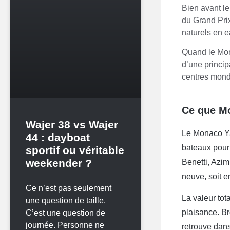
Bien avant le
du Grand Prix
naturels en e
Quand le Mona
d’une princip
centres mond
Ce que M
Wajer 38 vs Wajer
Le Monaco Ya
44 : dayboat
bateaux pour 
sportif ou véritable
weekender ?
Benetti, Azim
neuve, soit e
Ce n’est pas seulement
La valeur tot
une question de taille.
plaisance. Br
C’est une question de
journée. Personne ne
retrouve dans