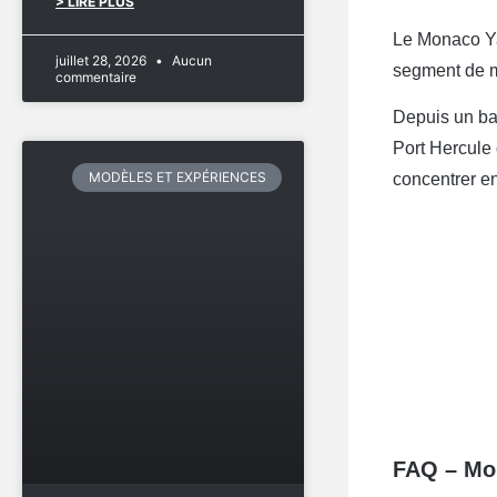
> LIRE PLUS
Le Monaco Ya
juillet 28, 2026
Aucun
segment de m
commentaire
Depuis un bat
Port Hercule
MODÈLES ET EXPÉRIENCES
concentrer en
FAQ – Mo