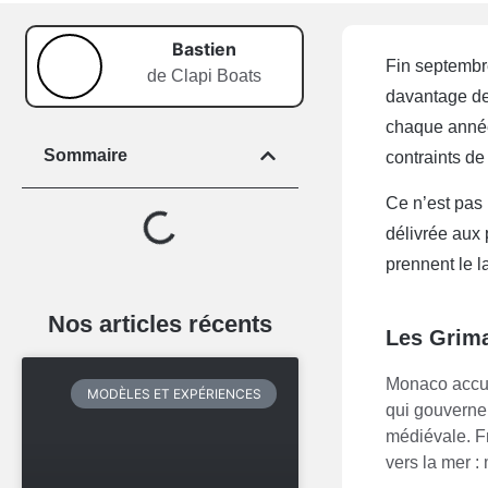
Bastien
Fin septembr
de Clapi Boats
davantage de 
chaque année 
Sommaire
contraints de
Ce n’est pas 
délivrée aux 
prennent le l
Nos articles récents
Les Grimal
Monaco accuei
MODÈLES ET EXPÉRIENCES
qui gouverne
médiévale. F
vers la mer :