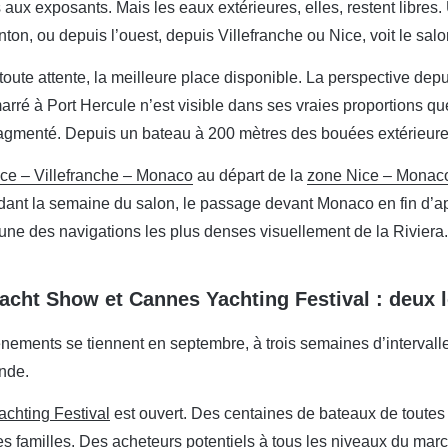
 aux exposants. Mais les eaux extérieures, elles, restent libre
ton, ou depuis l’ouest, depuis Villefranche ou Nice, voit le salon
 toute attente, la meilleure place disponible. La perspective dep
rré à Port Hercule n’est visible dans ses vraies proportions que 
ragmenté. Depuis un bateau à 200 mètres des bouées extérieures
Nice – Villefranche – Monaco
au départ de la
zone Nice – Monac
ant la semaine du salon, le passage devant Monaco en fin d’aprè
’une des navigations les plus denses visuellement de la Riviera.
cht Show et Cannes Yachting Festival : deux l
ements se tiennent en septembre, à trois semaines d’intervalle.
nde.
chting Festival
est ouvert. Des centaines de bateaux de toutes t
es familles. Des acheteurs potentiels à tous les niveaux du ma