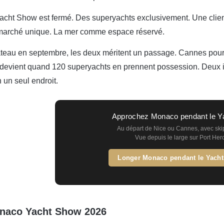
cht Show est fermé. Des superyachts exclusivement. Une clientè
arché unique. La mer comme espace réservé.
eau en septembre, les deux méritent un passage. Cannes pour v
 devient quand 120 superyachts en prennent possession. Deux i
 un seul endroit.
Approchez Monaco pendant le Y
Au départ de Nice ou Cannes, avec ski
Vue depuis le large sur Port Her
Longer Monaco pendant le Yach
naco Yacht Show 2026