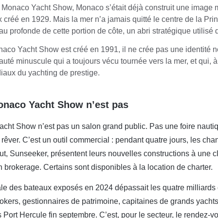
 Monaco Yacht Show, Monaco s’était déjà construit une image mo
 créé en 1929. Mais la mer n’a jamais quitté le centre de la Prin
au profonde de cette portion de côte, un abri stratégique utilisé d
co Yacht Show est créé en 1991, il ne crée pas une identité nou
auté minuscule qui a toujours vécu tournée vers la mer, et qui, à
iaux du yachting de prestige.
onaco Yacht Show n’est pas
cht Show n’est pas un salon grand public. Pas une foire nautiq
rêver. C’est un outil commercial : pendant quatre jours, les ch
ut, Sunseeker, présentent leurs nouvelles constructions à une c
n brokerage. Certains sont disponibles à la location de charter.
ale des bateaux exposés en 2024 dépassait les quatre milliards 
okers, gestionnaires de patrimoine, capitaines de grands yachts
 Port Hercule fin septembre. C’est, pour le secteur, le rendez-v