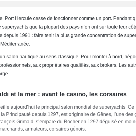
e, Port Hercule cesse de fonctionner comme un port. Pendant q
superyachts que la plupart des pays n’en ont sur toute leur cô
depuis 1991 : faire tenir la plus grande concentration de supe
 Méditerranée.
un salon nautique au sens classique. Pour monter à bord, négocier
professionnels, aux propriétaires qualifiés, aux brokers. Les aut
arge.
di et la mer : avant le casino, les corsaires
lle aujourd’hui le principal salon mondial de superyachts. Ce 
 la Principauté depuis 1297, est originaire de Gênes, l’une de
rançois Grimaldi s’empare du Rocher en 1297 déguisé en moine, 
 marchands, armateurs, corsaires génois.