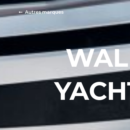
Autres marques
WAL
YACH