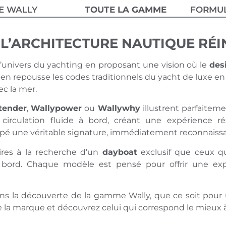
DE WALLY
TOUTE LA GAMME
FORMUL
 L’ARCHITECTURE NAUTIQUE RÉ
’univers du yachting en proposant une vision où le
desi
talien repousse les codes traditionnels du yacht de luxe e
ec la mer.
tender
,
Wallypower
ou
Wallywhy
illustrent parfaiteme
 circulation fluide à bord, créant une expérience r
oppé une véritable signature, immédiatement reconnaissa
ires à la recherche d’un
dayboat
exclusif que ceux q
 à bord. Chaque modèle est pensé pour offrir une ex
 la découverte de la gamme Wally, que ce soit pour un
e la marque et découvrez celui qui correspond le mieux