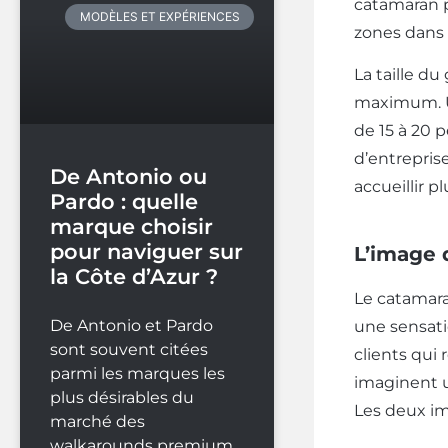
catamaran p
MODÈLES ET EXPÉRIENCES
zones dans
La taille d
maximum. 
de 15 à 20 
d’entrepris
De Antonio ou
accueillir p
Pardo : quelle
marque choisir
pour naviguer sur
L’image 
la Côte d’Azur ?
Le catamara
De Antonio et Pardo
une sensati
sont souvent citées
clients qui
parmi les marques les
imaginent u
plus désirables du
Les deux im
marché des
walkarounds premium.