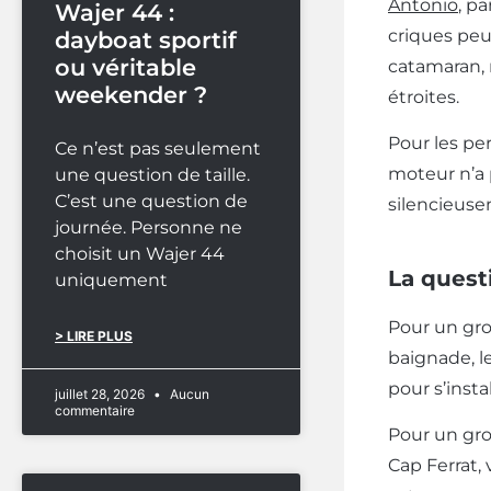
Antonio
, p
Wajer 44 :
criques peu
dayboat sportif
ou véritable
catamaran, 
weekender ?
étroites.
Pour les per
Ce n’est pas seulement
moteur n’a 
une question de taille.
C’est une question de
silencieuse
journée. Personne ne
choisit un Wajer 44
La quest
uniquement
Pour un gro
> LIRE PLUS
baignade, l
pour s’insta
juillet 28, 2026
Aucun
commentaire
Pour un gro
Cap Ferrat,