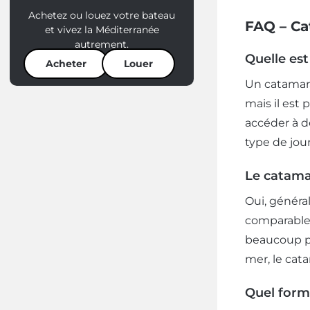
Achetez ou louez votre bateau
FAQ – Ca
et vivez la Méditerranée
autrement.
Quelle est
Acheter
Louer
Un catamara
mais il est
accéder à d
type de jour
Le catamar
Oui, généra
comparable 
beaucoup pl
mer, le cat
Quel forma