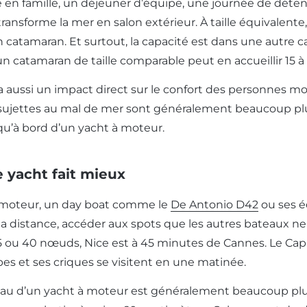
e en famille, un déjeuner d’équipe, une journée de déten
ransforme la mer en salon extérieur. À taille équivalent
 catamaran. Et surtout, la capacité est dans une autre ca
un catamaran de taille comparable peut en accueillir 15 à 
é a aussi un impact direct sur le confort des personnes m
ujettes au mal de mer sont généralement beaucoup plus
 qu’à bord d’un yacht à moteur.
e yacht fait mieux
 moteur, un day boat comme le
De Antonio D42
ou ses é
 la distance, accéder aux spots que les autres bateaux ne
5 ou 40 nœuds, Nice est à 45 minutes de Cannes. Le Cap
bes et ses criques se visitent en une matinée.
’eau d’un yacht à moteur est généralement beaucoup plus