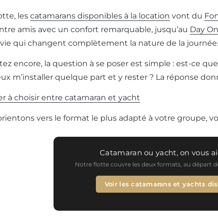
otte, les
catamarans disponibles à la location
vont du
Fon
entre amis avec un confort remarquable, jusqu’au
Day On
vie qui changent complètement la nature de la journée
tez encore, la question à se poser est simple : est-ce que 
eux m’installer quelque part et y rester ? La réponse don
r à choisir entre catamaran et yacht
ientons vers le format le plus adapté à votre groupe, vot
Catamaran ou yacht, on vous ai
Notre flotte couvre les deux formats, au départ 
Voir les catamarans et yachts di