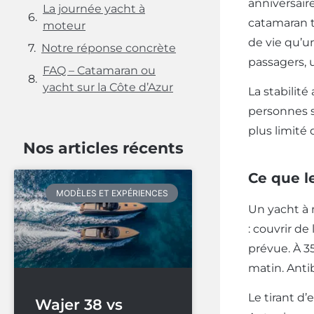
anniversair
La journée yacht à
catamaran t
moteur
de vie qu’un
Notre réponse concrète
passagers, 
FAQ – Catamaran ou
yacht sur la Côte d’Azur
La stabilit
personnes s
plus limité
Nos articles récents
Ce que l
MODÈLES ET EXPÉRIENCES
Un yacht à
: couvrir de
prévue. À 3
matin. Anti
Le tirant d
Wajer 38 vs