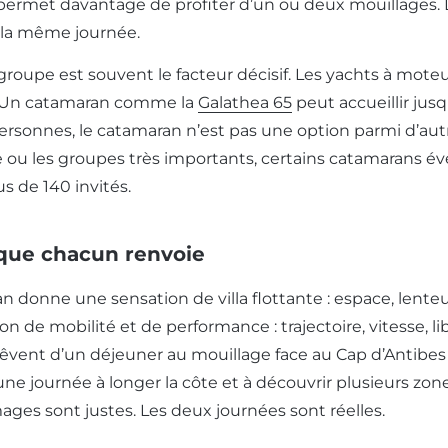
ermet davantage de profiter d’un ou deux mouillages. 
 la même journée.
u groupe est souvent le facteur décisif. Les yachts à mote
Un catamaran comme la
Galathea 65
peut accueillir jus
personnes, le catamaran n’est pas une option parmi d’autr
e ou les groupes très importants, certains catamarans 
lus de 140 invités.
que chacun renvoie
n donne une sensation de villa flottante : espace, lente
on de mobilité et de performance : trajectoire, vitesse, l
 rêvent d’un déjeuner au mouillage face au Cap d’Antibes
ne journée à longer la côte et à découvrir plusieurs zo
ages sont justes. Les deux journées sont réelles.