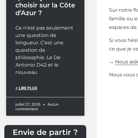
choisir sur la Côte
Sur notre fl
d’Azur ?
famille ou 
espaces de 
Ce n’est pas seulement
une question de
Si vous hési
longueur. C’est une
ce que je v
question de
philosophie. Le De
→
Nous aide
Antonio D42 et le
nouveau
Nous vous or
> LIRE PLUS
juillet 27, 2026
Aucun
commentaire
Envie de partir ?