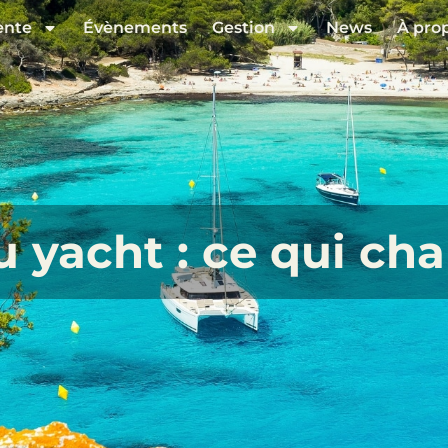
ente
Évènements
Gestion
News
À pro
 yacht : ce qui ch