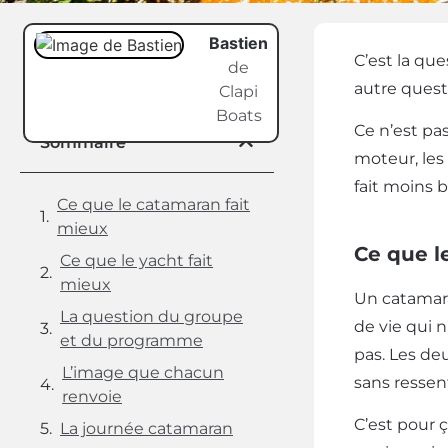
Bastien
C’est la qu
de
autre quest
Clapi
Boats
Ce n’est pas
Sommaire
moteur, les
fait moins 
Ce que le catamaran fait
mieux
Ce que l
Ce que le yacht fait
mieux
Un catamara
La question du groupe
de vie qui 
et du programme
pas. Les de
L’image que chacun
sans ressent
renvoie
C’est pour ç
La journée catamaran