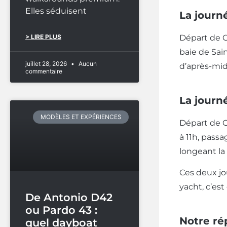
Elles séduisent
La journ
> LIRE PLUS
Départ de Ca
baie de Sain
juillet 28, 2026
Aucun
d’après-mid
commentaire
La journ
MODÈLES ET EXPÉRIENCES
Départ de G
à 11h, pass
longeant la 
Ces deux jo
yacht, c’est
De Antonio D42
ou Pardo 43 :
Notre ré
quel dayboat