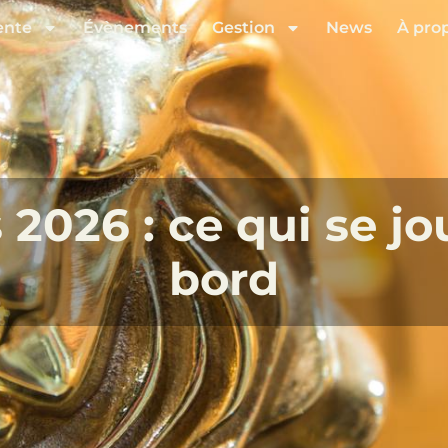
ente
Évènements
Gestion
News
À pro
2026 : ce qui se j
bord