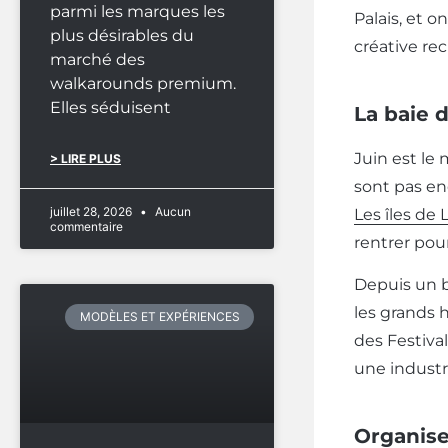
parmi les marques les
Palais, et 
plus désirables du
créative re
marché des
walkarounds premium.
Elles séduisent
La baie 
Juin est le
> LIRE PLUS
sont pas enc
juillet 28, 2026
Aucun
Les îles de 
commentaire
rentrer pou
Depuis un ba
les grands h
MODÈLES ET EXPÉRIENCES
des Festiva
une industr
Organise