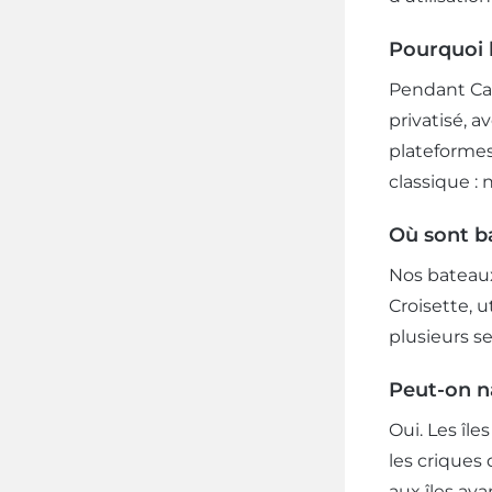
Pourquoi 
Pendant Can
privatisé, a
plateformes
classique : 
Où sont b
Nos bateaux 
Croisette, u
plusieurs s
Peut-on na
Oui. Les îl
les criques
aux îles av