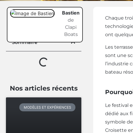
Bastien
Chaque troi
de
technologie
Clapi
Boats
ont quelque
Sommaire
Les terrasse
sont une sc
l’industrie 
bateau réso
Nos articles récents
Pourquoi
Le festival 
MODÈLES ET EXPÉRIENCES
dédié aux fi
symbole de V
Croisette e