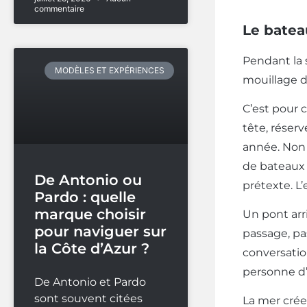
commentaire
Le batea
Pendant la 
MODÈLES ET EXPÉRIENCES
mouillage d
C’est pour 
tête, réser
année. Non 
de bateaux 
De Antonio ou
prétexte. L’
Pardo : quelle
marque choisir
Un pont arri
pour naviguer sur
passage, pa
la Côte d’Azur ?
conversation
personne d’
De Antonio et Pardo
sont souvent citées
La mer crée