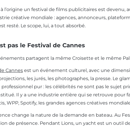
 à l’origine un festival de films publicitaires est devenu,
ustrie créative mondiale : agences, annonceurs, platefo
t resté. Le scope, lui, a tout absorbé.
est pas le Festival de Cannes
énements partagent la même Croisette et le même Palais d
 de Cannes
est un événement culturel, avec une dimensio
projections, les jurés, les photographes, la presse. Le gl
ofessionnel pur : les célébrités ne sont pas le sujet prin
stitué. Il y a une industrie entière qui se retrouve pour
cis, WPP, Spotify, les grandes agences créatives mond
rence change la nature de la demande en bateau. Au Fest
on de présence. Pendant Lions, un yacht est un outil de 