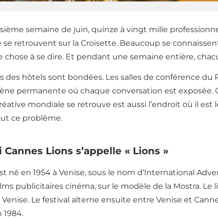
sième semaine de juin, quinze à vingt mille professionnel
 se retrouvent sur la Croisette. Beaucoup se connaissent
 chose à se dire. Et pendant une semaine entière, chacu
s des hôtels sont bondées. Les salles de conférence du Pa
ène permanente où chaque conversation est exposée. C’es
créative mondiale se retrouve est aussi l’endroit où il est l
ut ce problème.
 Cannes Lions s’appelle « Lions »
est né en 1954 à Venise, sous le nom d’International Adve
lms publicitaires cinéma, sur le modèle de la Mostra. Le 
enise. Le festival alterne ensuite entre Venise et Cannes
n 1984.