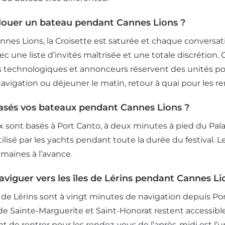
louer un bateau pendant Cannes Lions ?
nes Lions, la Croisette est saturée et chaque conversat
vec une liste d’invités maîtrisée et une totale discrétion.
 technologiques et annonceurs réservent des unités po
navigation ou déjeuner le matin, retour à quai pour les r
asés vos bateaux pendant Cannes Lions ?
sont basés à Port Canto, à deux minutes à pied du Palais 
tilisé par les yachts pendant toute la durée du festival. 
emaines à l’avance.
viguer vers les îles de Lérins pendant Cannes Li
es de Lérins sont à vingt minutes de navigation depuis Po
 de Sainte-Marguerite et Saint-Honorat restent accessi
ant de rentrer pour les rendez-vous de l’après-midi est 