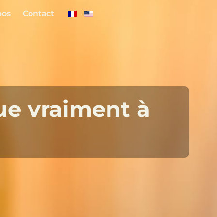
pos
Contact
oue vraiment à