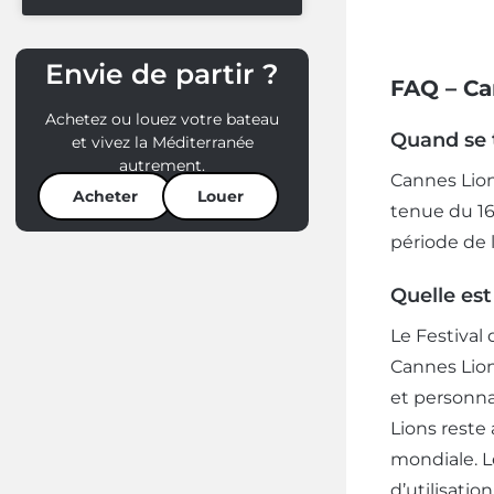
Envie de partir ?
FAQ – Ca
Achetez ou louez votre bateau
Quand se 
et vivez la Méditerranée
autrement.
Cannes Lion
Acheter
Louer
tenue du 16
période de 
Quelle est
Le Festival
Cannes Lions
et personna
Lions reste
mondiale. L
d’utilisatio