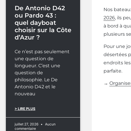
De Antonio D42
Nos bateaux
ou Pardo 43 :
2026
, ils p
quel dayboat
à bord à qua
choisir sur la Côte
plusieurs s
d’Azur ?
Pour une jou
Ce n’est pas seulement
désertées pe
une question de
endroits le
longueur. C’est une
parfaite.
question de
philosophie. Le De
→
Organise
Antonio D42 et le
nouveau
> LIRE PLUS
juillet 27, 2026
Aucun
commentaire