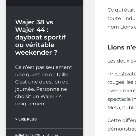
Ce qui était
toute l’ind
Wajer 38 vs
nom Lions es
Wajer 44 :
dayboat sportif
ou véritable
Lions n’
weekender ?
Les deux év
Ce n’est pas seulement
Le
Festival
une question de taille.
C’est une question de
rouges, les 
journée. Personne ne
événement pr
choisit un Wajer 44
spectacle in
uniquement
Meta, Publi
> LIRE PLUS
Cette diffé
démonstrati
juillet 28, 2026
Aucun