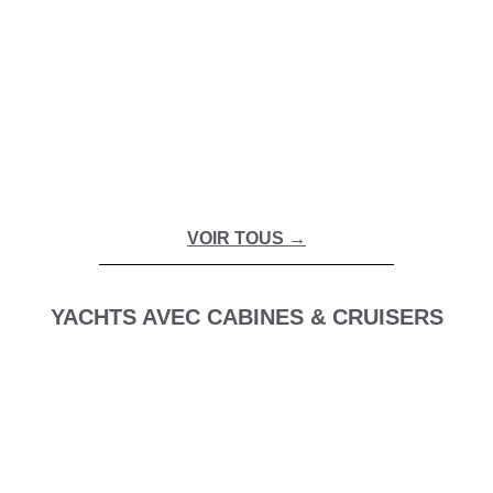
À partir de 3 500€/jour
INVICTUS 420 TT
À partir de 3 500€/jour
VOIR TOUS →
YACHTS AVEC CABINES & CRUISERS
PRINCESS V55