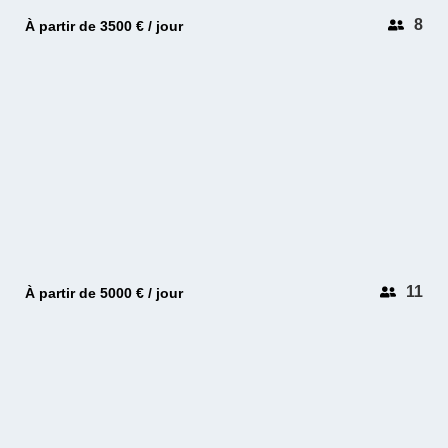
8
À partir de 3500 € / jour
SAINT TROPEZ
SUPEROCEAN 58
11
À partir de 5000 € / jour
SAINT TROPEZ
VANDUTCH 40