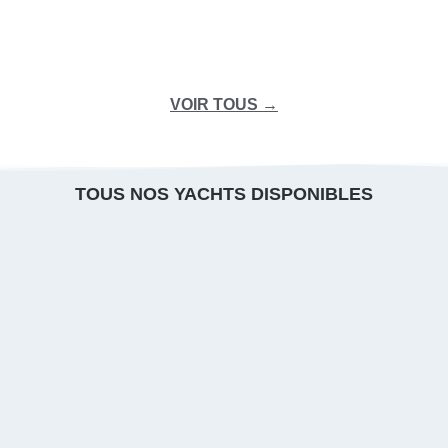
À partir de 3 900€/jour
VOIR TOUS →
TOUS NOS YACHTS DISPONIBLES
SAINT TROPEZ
WALLY 48