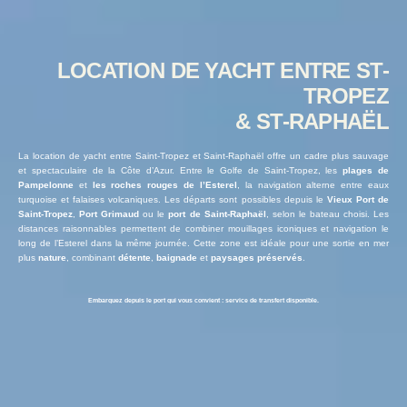
LOCATION DE YACHT ENTRE ST-
TROPEZ
& ST-RAPHAËL
La location de yacht entre Saint-Tropez et Saint-Raphaël offre un cadre plus sauvage
et spectaculaire de la Côte d’Azur. Entre le Golfe de Saint-Tropez, les
plages de
Pampelonne
et
les roches rouges de l’Esterel
, la navigation alterne entre eaux
turquoise et falaises volcaniques. Les départs sont possibles depuis le
Vieux Port de
Saint-Tropez
,
Port Grimaud
ou le
port de Saint-Raphaël
, selon le bateau choisi. Les
distances raisonnables permettent de combiner mouillages iconiques et navigation le
long de l’Esterel dans la même journée. Cette zone est idéale pour une sortie en mer
plus
nature
, combinant
détente
,
baignade
et
paysages préservés
.
Embarquez depuis le port qui vous convient : service de transfert disponible.