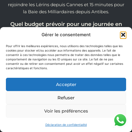
rejoindre les Lérins depuis Cannes et 15 minutes pour
la Baie des Milliardaires depuis Antibes.
Quel budget prévoir pour une journée en
yacht ?
Gérer le consentement
Selon la taille du bateau, les journées débutent
généralement entre 900 € et 3 500 € + fuel. Tous nos
Pour offrir les meilleures expériences, nous utilisons des technologies telles que les
cookies pour stocker et/ou accéder aux informations des appareils. Le fait de
yachts incluent un skipper professionnel.
consentir à ces technologies nous permettra de traiter des données telles que le
comportement de navigation ou les ID uniques sur ce site. Le fait de ne pas
consentir ou de retirer son consentement peut avoir un effet négatif sur certaines
D’où peut-on embarquer ?
caractéristiques et fonctions.
Les départs sont possibles depuis Cannes, Golfe-Juan
ou Antibes. Nous pouvons également organiser un
Accepter
transfert vers le port de votre choix.
Refuser
Peut-on faire Lérins + Cap d’Antibes dans la
même journée ?
Voir les préférences
Oui. C’est même l’un des programmes les plus
demandés car il permet de profiter des deux plus
Déclaration de confidentialité
beaux mouillages de la région.