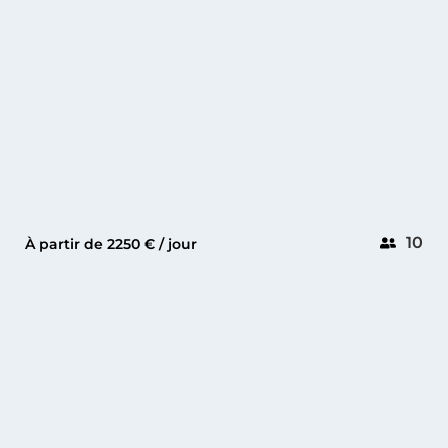
10
À partir de 2250 € / jour
GOLFE-JUAN
WHITE OKEAN 55