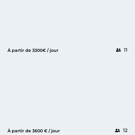
11
À partir de 3300€ / jour
ANTIBES
PRINCESS V53
12
À partir de 3600 € / jour
GOLFE-JUAN
CRANCHI 44