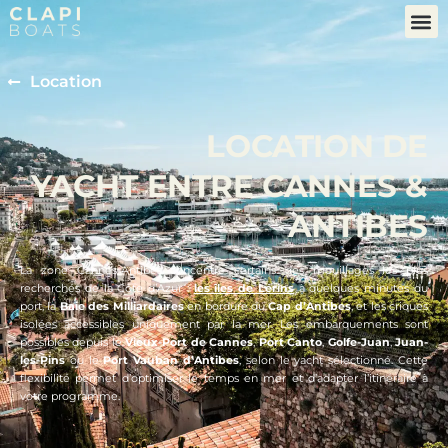
Location
LOCATION DE
YACHT ENTRE CANNES &
ANTIBES
La zone Cannes-Antibes concentre certains des mouillages les plus
recherchés de la Côte d’Azur :
les îles de Lérins
à quelques minutes du
port, la
Baie des Milliardaires
en bordure du
Cap d’Antibes
, et les criques
isolées accessibles uniquement par la mer. Les embarquements sont
possibles depuis le
Vieux-Port de Cannes
,
Port Canto
,
Golfe-Juan
,
Juan-
les-Pins
ou le
Port Vauban d’Antibes
, selon le yacht sélectionné. Cette
flexibilité permet d’optimiser le temps en mer et d’adapter l’itinéraire à
votre programme.