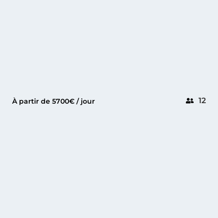
12
À partir de 5700€ / jour
GOLFE-JUAN
SOLARIS 44