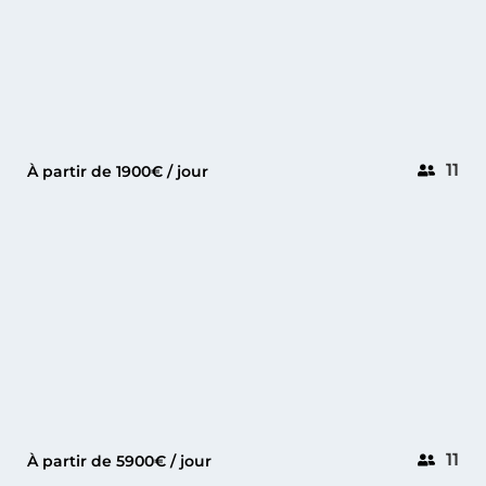
11
À partir de 1900€ / jour
SAINT TROPEZ
PRESTIGE 590
11
À partir de 5900€ / jour
GOLFE-JUAN
DE ANTONIO 34