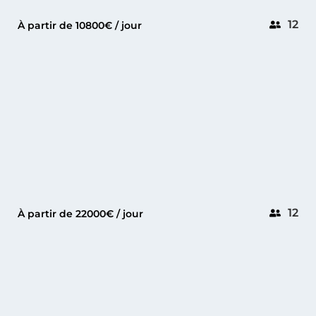
12
À partir de 10800€ / jour
GOLFE-JUAN
GUY COUACH 120
12
À partir de 22000€ / jour
CANNES
ISA 120 SPORT