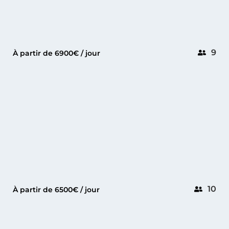
9
À partir de 6900€ / jour
GOLFE-JUAN
GUY COUACH 75
10
À partir de 6500€ / jour
ANTIBES
GALATHEA 65