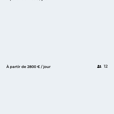
SACS REBEL 47
12
À partir de 2800 € / jour
CANNES
PRINCESS S78