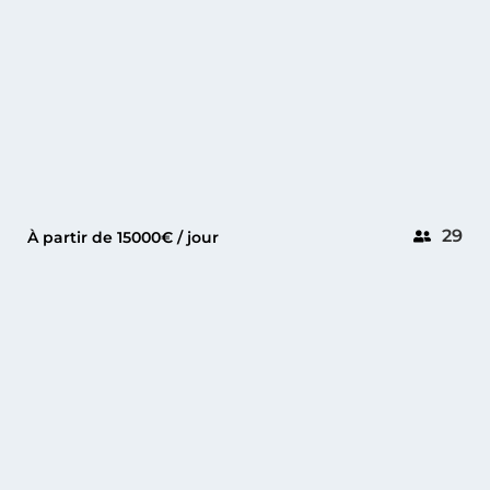
29
À partir de 15000€ / jour
GOLFE-JUAN
INTEGRITY 93