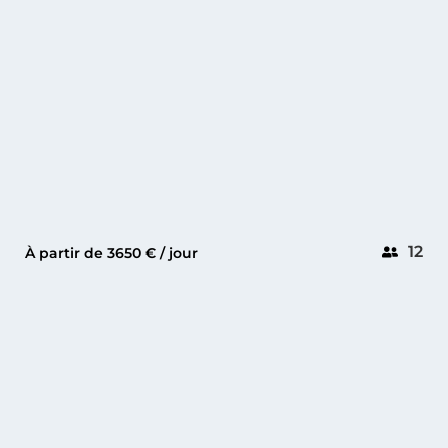
12
À partir de 3650 € / jour
GOLFE-JUAN
PRINCESS V50