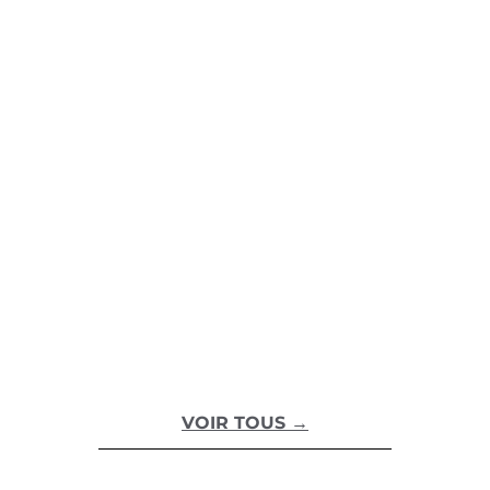
À partir de 3 300€/jour
SACS 47 REBEL
À partir de 2 800€/jour
AXOPAR 45
À partir de 3 700€/jour
VOIR TOUS →