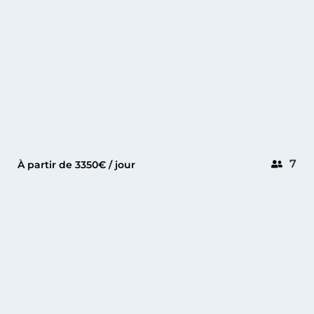
7
À partir de 3350€ / jour
CANNES
WAJER 55 S