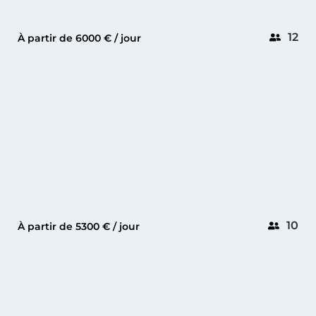
12
À partir de 6000 € / jour
CANNES
GREY OKEAN 55
10
À partir de 5300 € / jour
CANNES
PARDO 50