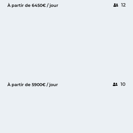
12
À partir de 6450€ / jour
GOLFE-JUAN
PRINCESS F55
10
À partir de 5900€ / jour
CANNES
WAJER 55