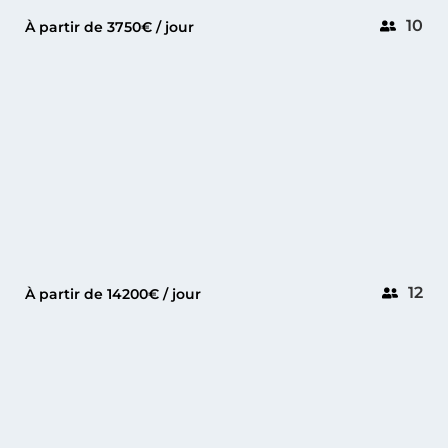
10
À partir de 3750€ / jour
CANNES
RIVA ARGO 90
12
À partir de 14200€ / jour
GOLFE-JUAN
DAY ONE 70