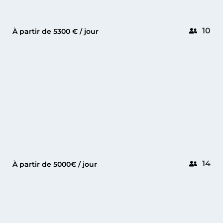
10
À partir de 5300 € / jour
CANNES
PERSHING 64
14
À partir de 5000€ / jour
CANNES
LAMBORGHINI 63