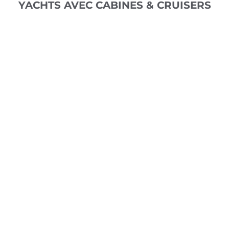
YACHTS AVEC CABINES & CRUISERS
CRANCHI M44 HT
À partir de 3 650€/jour
PRINCESS V50
À partir de 3 600€/jour
GRAN TURISMO 44