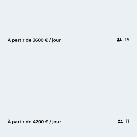
15
À partir de 3600 € / jour
CANNES
GALEON 500 FLY
11
À partir de 4200 € / jour
CANNES
CHEOY LEE 35