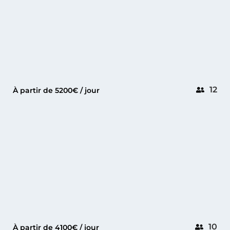
12
À partir de 5200€ / jour
CANNES
PRESTIGE 520 FLY
10
À partir de 4100€ / jour
BEAULIEU SUR MER