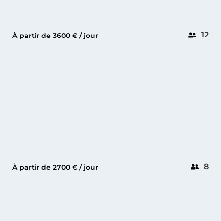
12
À partir de 3600 € / jour
CANNES
DE ANTONIO 42
8
À partir de 2700 € / jour
CANNES
GT 44