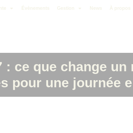
nte
Évènements
Gestion
News
À propos
 : ce que change un 
s pour une journée 