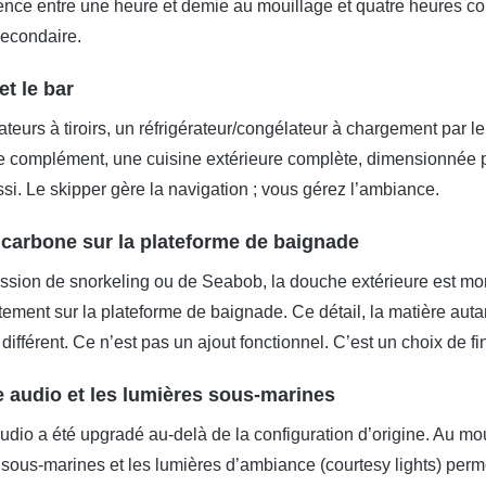
érence entre une heure et demie au mouillage et quatre heures co
secondaire.
et le bar
ateurs à tiroirs, un réfrigérateur/congélateur à chargement par
de complément, une cuisine extérieure complète, dimensionnée p
ssi. Le skipper gère la navigation ; vous gérez l’ambiance.
carbone sur la plateforme de baignade
sion de snorkeling ou de Seabob, la douche extérieure est monté
tement sur la plateforme de baignade. Ce détail, la matière au
différent. Ce n’est pas un ajout fonctionnel. C’est un choix de fin
 audio et les lumières sous-marines
dio a été upgradé au-delà de la configuration d’origine. Au mou
sous-marines et les lumières d’ambiance (courtesy lights) permet