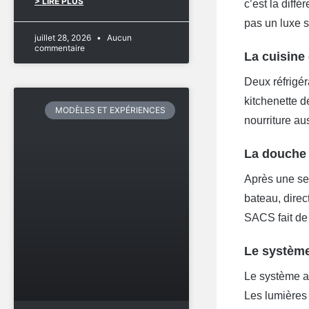
> LIRE PLUS
c’est la diff
pas un luxe 
juillet 28, 2026
Aucun
commentaire
La cuisine 
Deux réfrigér
kitchenette 
MODÈLES ET EXPÉRIENCES
nourriture au
La douche 
Après une ses
bateau, direc
SACS fait de 
Le système
Le système au
Les lumières 