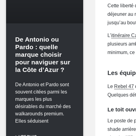
Cette liberté
déjeuner au m
jusqu’au bout
L’
itinéraire 
De Antonio ou
plusieurs am
Pardo : quelle
minimum, ce 
marque choisir
pour naviguer sur
la Côte d’Azur ?
Les équip
De Antonio et Pardo sont
Le
Rebel 47
souvent citées parmi les
Quelques déta
marques les plus
désirables du marché des
Le toit ouv
walkarounds premium.
Le poste de pi
Elles séduisent
shade arrière