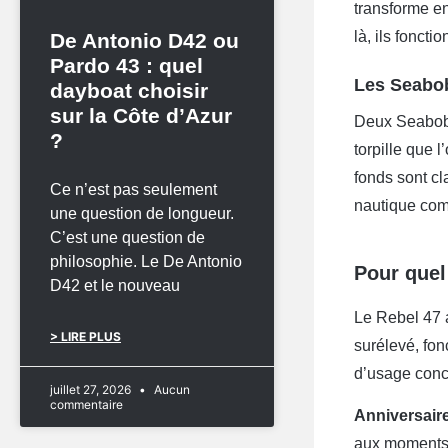
transforme e
là, ils foncti
De Antonio D42 ou
Pardo 43 : quel
Les Seabo
dayboat choisir
sur la Côte d’Azur
Deux Seabobs
?
torpille que 
fonds sont cl
Ce n’est pas seulement
nautique com
une question de longueur.
C’est une question de
philosophie. Le De Antonio
Pour quel
D42 et le nouveau
Le Rebel 47 a
> LIRE PLUS
surélevé, fo
d’usage conc
juillet 27, 2026
Aucun
commentaire
Anniversair
aux moments f