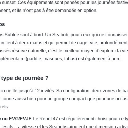
n sunset. Ces équipements sont pensés pour les journées festiv
onnent, et ils n’ont pas à être demandés en option.
bs
 Sublue sont à bord. Un Seabob, pour ceux qui ne connaissent 
l’on tient à deux mains et qui permet de nager vite, profondément 
assés réserve naturelle, c’est le meilleur moyen d’explorer la v
plémentaire (paddle, masques, tubas) est également à bord.
 type de journée ?
ccueille jusqu’à 12 invités. Sa configuration, deux zones de bai
nctionne aussi bien pour un groupe compact que pour une occasi
rets.
e ou EVG/EVJF.
Le Rebel 47 est régulièrement choisi pour ce ty
estifs. La vitesse et les Seabobs ajoutent une dimension activ