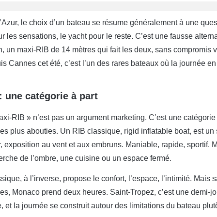
’Azur, le choix d’un bateau se résume généralement à une questio
r les sensations, le yacht pour le reste. C’est une fausse alterna
n, un maxi-RIB de 14 mètres qui fait les deux, sans compromis v
is Cannes cet été, c’est l’un des rares bateaux où la journée e
: une catégorie à part
xi-RIB » n’est pas un argument marketing. C’est une catégorie t
es plus abouties. Un RIB classique, rigid inflatable boat, est un
ur, exposition au vent et aux embruns. Maniable, rapide, sportif. 
erche de l’ombre, une cuisine ou un espace fermé.
sique, à l’inverse, propose le confort, l’espace, l’intimité. Mais
s, Monaco prend deux heures. Saint-Tropez, c’est une demi-jou
, et la journée se construit autour des limitations du bateau pl