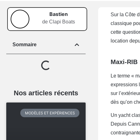
Bastien
Sur la Côte d
de Clapi Boats
classique pou
cette questio
location depu
Sommaire
Maxi-RIB 
Le terme « ma
expressions l
Nos articles récents
sur l’extérie
dès qu’on ch
MODÈLES ET EXPÉRIENCES
Un yacht clas
Depuis Canne
contraignante