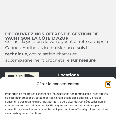
DÉCOUVREZ NOS OFFRES DE GESTION DE
YACHT SUR LA CÔTE D’AZUR
Confiez la gestion de votre yacht à notre équipe à
Cannes, Antibes, Nice ou Monaco :
suivi
technique
, optimisation charter et
accompagnement propriétaire
sur mesure
.
Locations
Monaco
Gérer le consentement
Saint Tropez
Pour offrir les meilleures expériences, nous utilisons des technologies telles que les
Cannes / Antibes
cookies pour stocker et/ou accéder aux informations des appareils. Le fait de
consentir à ces technologies nous permettra de traiter des données telles que le
Itinéraires
comportement de navigation ou les ID uniques sur ce site. Le fait de ne pas
consentir ou de retirer son consentement peut avoir un effet négatif sur certaines
Ventes
caractéristiques et fonctions.
Nos bateaux