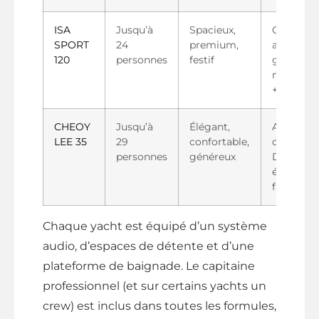
ISA
Jusqu’à
Spacieux,
Grand
SPORT
24
premium,
anniversa
120
personnes
festif
groupe
mixte am
+ famille
CHEOY
Jusqu’à
Élégant,
Anniversa
LEE 35
29
confortable,
chic avec
personnes
généreux
DJ,
événeme
familial
Chaque yacht est équipé d’un système
audio, d’espaces de détente et d’une
plateforme de baignade. Le capitaine
professionnel (et sur certains yachts un
crew) est inclus dans toutes les formules,