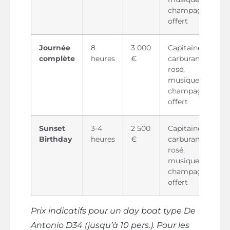
champagne
offert
Journée
8
3 000
Capitaine,
complète
heures
€
carburant,
rosé,
musique,
champagne
offert
Sunset
3-4
2 500
Capitaine,
Birthday
heures
€
carburant,
rosé,
musique,
champagne
offert
Prix indicatifs pour un day boat type De
Antonio D34 (jusqu’à 10 pers.). Pour les