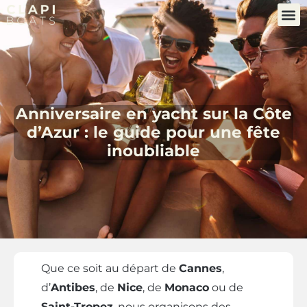
Anniversaire en yacht sur la Côte
d’Azur : le guide pour une fête
inoubliable
Que ce soit au départ de
Cannes
,
d’
Antibes
, de
Nice
, de
Monaco
ou de
Saint-Tropez
, nous organisons des