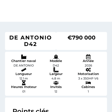
DE ANTONIO
€790 000
D42
Chantier naval
Modèle
Année
DE ANTONIO
D42
2026
Longueur
Largeur
Motorisation
12.1 m
4.8 m
3 x 350HP V6
Heures moteur
Invités
Cabines
01
12
1
Points clés