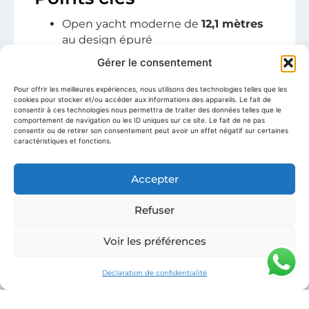
Open yacht moderne de
12,1 mètres
au design épuré
Configuration hors-bord dissimulée
Gérer le consentement
offrant une ligne particulièrement
élégante
Pour offrir les meilleures expériences, nous utilisons des technologies telles que les
cookies pour stocker et/ou accéder aux informations des appareils. Le fait de
Année récente, état irréprochable et
consentir à ces technologies nous permettra de traiter des données telles que le
entretien suivi
comportement de navigation ou les ID uniques sur ce site. Le fait de ne pas
consentir ou de retirer son consentement peut avoir un effet négatif sur certaines
Plateforme polyvalente, idéale pour
caractéristiques et fonctions.
usage privé ou charter léger
Excellente valeur de revente sur le
Accepter
marché de l’occasion
Refuser
Description détaillée
Voir les préférences
Le
De Antonio D42
incarne l’approche
contemporaine du chantier espagnol :
Déclaration de confidentialité
lignes tendues, volumes généreux et
optimisation maximale des espaces