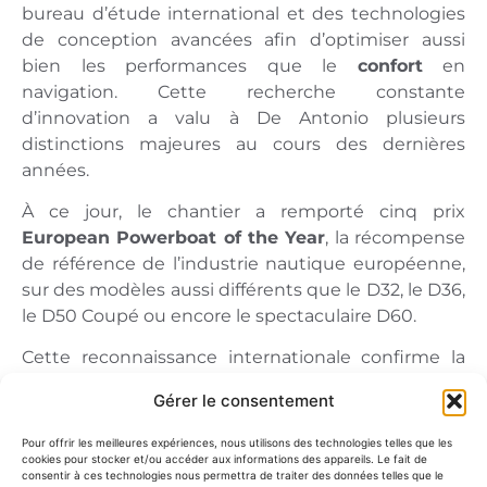
bureau d’étude international et des technologies
de conception avancées afin d’optimiser aussi
bien les performances que le
confort
en
navigation. Cette recherche constante
d’innovation a valu à De Antonio plusieurs
distinctions majeures au cours des dernières
années.
À ce jour, le chantier a remporté cinq prix
European Powerboat of the Year
, la récompense
de référence de l’industrie nautique européenne,
sur des modèles aussi différents que le D32, le D36,
le D50 Coupé ou encore le spectaculaire D60.
Cette reconnaissance internationale confirme la
capacité du chantier espagnol à conserver le
Gérer le consentement
même niveau d’exigence sur l’ensemble de la
gamme, du
dayboat compact
destiné aux sorties
Pour offrir les meilleures expériences, nous utilisons des technologies telles que les
rapides en Méditerranée jusqu’aux yachts plus
cookies pour stocker et/ou accéder aux informations des appareils. Le fait de
consentir à ces technologies nous permettra de traiter des données telles que le