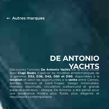
Autres marques
DE ANTONIO
YACHTS
Découvrez l’univers
De Antonio Yachts
sur la Côte d’Azur
avec
Clapi Boats
. Explorez les modèles emblématiques de
la gamme,
D32, D36, D42, D50 et D60
, disponibles à la
location
et selon les opportunités à la
vente
entre Cannes,
Antibes, Monaco et Saint-Tropez. Design minimaliste,
moteurs dissimulés, circulation walkaround et grands
espaces extérieurs : chaque De Antonio a été pensé pour
une expérience Riviera plus fluide, plus élégante et
résolument contemporaine.