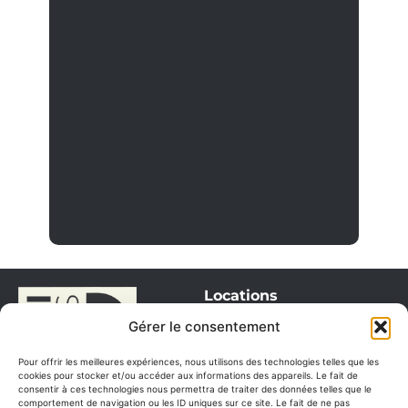
Locations
Monaco
Gérer le consentement
Saint Tropez
Pour offrir les meilleures expériences, nous utilisons des technologies telles que les
Cannes / Antibes
cookies pour stocker et/ou accéder aux informations des appareils. Le fait de
consentir à ces technologies nous permettra de traiter des données telles que le
Itinéraires
comportement de navigation ou les ID uniques sur ce site. Le fait de ne pas