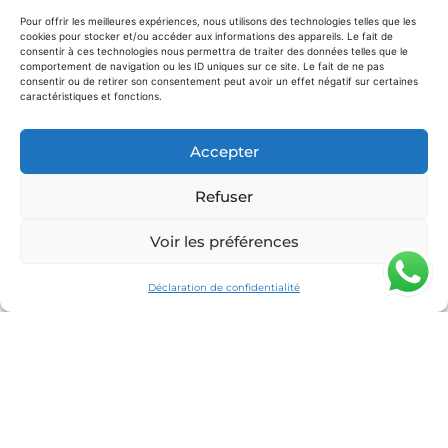
prix de location yacht sur la Côte d’Azur
.
Pour offrir les meilleures expériences, nous utilisons des technologies telles que les
cookies pour stocker et/ou accéder aux informations des appareils. Le fait de
Le Prestige 590 fait partie des yachts les plus
consentir à ces technologies nous permettra de traiter des données telles que le
recherchés pour une journée confortable et
comportement de navigation ou les ID uniques sur ce site. Le fait de ne pas
consentir ou de retirer son consentement peut avoir un effet négatif sur certaines
spacieuse sur la Côte d’Azur.
caractéristiques et fonctions.
Pour quel type de sortie ?
Accepter
Le Prestige 590 est idéal pour des groupes jusqu’à
Refuser
12 personnes
recherchant un yacht moderne et
confortable. Il est souvent choisi pour des journées
Voir les préférences
en famille, entre amis ou pour des sorties
conviviales sur la Côte d’Azur.
Déclaration de confidentialité
Sa configuration permet également d’accueillir
jusqu’à 4 invités pour la nuit, offrant une solution
adaptée aux escapades prolongées dans un cadre
élégant et apaisant.
Itinéraire idéal depuis Saint-