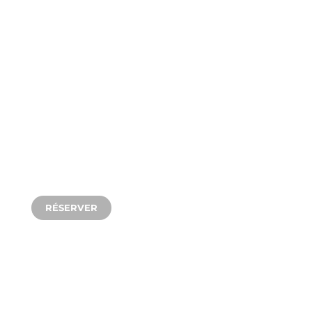
À partir de 5300 €
RÉSERVER
GOLFE-JUAN