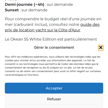
Demi-journée (~4h)
: sur demande
Sunset
: sur demande
Pour comprendre le budget réel d’une journée en
mer (carburant inclus), consultez notre
guide des
prix de location yacht sur la Côte d’Azur
.
Le Okean 55 White Edition est particulièrement
recherché pour une expérience panoramique et
Gérer le consentement
haut de gamme sur la Côte d’Azur.
Pour offrir les meilleures expériences, nous utilisons des technologies telles que les
cookies pour stocker et/ou accéder aux informations des appareils. Le fait de
Pour quel type de sortie ?
consentir à ces technologies nous permettra de traiter des données telles que le
comportement de navigation ou les ID uniques sur ce site. Le fait de ne pas
Le Okean 55 White Edition est idéal pour des
consentir ou de retirer son consentement peut avoir un effet négatif sur certaines
caractéristiques et fonctions.
groupes jusqu’à
12 personnes
recherchant un
yacht spacieux, lumineux et ouvert sur la mer. Il
Accepter
est parfaitement adapté aux journées entre amis,
événements privés ou sorties premium sur la
Refuser
Riviera.