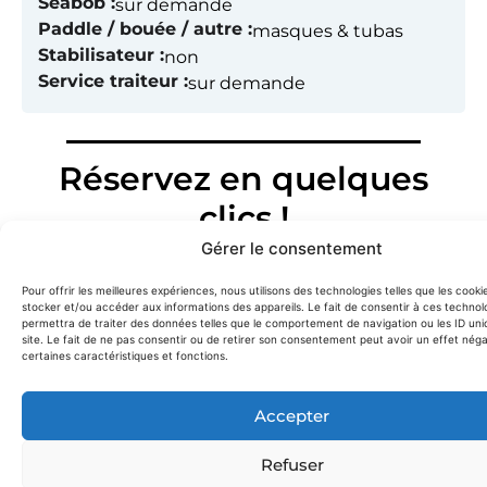
Seabob :
sur demande
Paddle / bouée / autre :
masques & tubas
Stabilisateur :
non
Service traiteur :
sur demande
Réservez en quelques
clics !
Gérer le consentement
Besoin d’informations ou envie de réserver ce
bateau ? Complétez notre formulaire rapide,
on
Pour offrir les meilleures expériences, nous utilisons des technologies telles que les cooki
vous répond dans la journée.
stocker et/ou accéder aux informations des appareils. Le fait de consentir à ces technol
permettra de traiter des données telles que le comportement de navigation ou les ID uni
site. Le fait de ne pas consentir ou de retirer son consentement peut avoir un effet néga
RÉSERVER SAXDOR 400
certaines caractéristiques et fonctions.
Accepter
Refuser