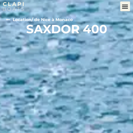
Location
/ de Nice à Monaco
SAXDOR 400