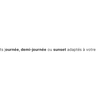
s j
ournée, demi-journée
ou
sunset
adaptés à votre