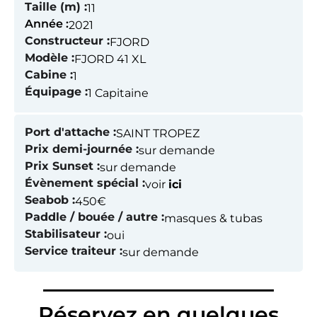
Taille (m) :
11
Année :
2021
Constructeur :
FJORD
Modèle :
FJORD 41 XL
Cabine :
1
Équipage :
1 Capitaine
Port d'attache :
SAINT TROPEZ
Prix demi-journée :
sur demande
Prix Sunset :
sur demande
Évènement spécial :
voir
ici
Seabob :
450€
Paddle / bouée / autre :
masques & tubas
Stabilisateur :
oui
Service traiteur :
sur demande
Réservez en quelques