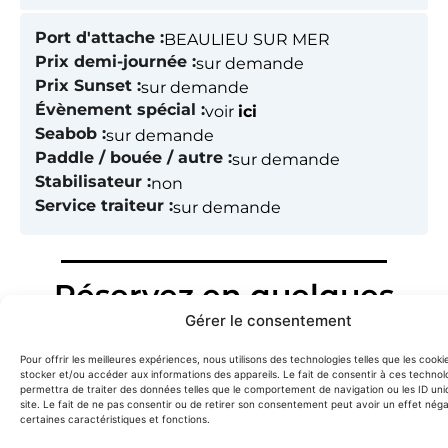
Port d'attache :
BEAULIEU SUR MER
Prix demi-journée :
sur demande
Prix Sunset :
sur demande
Évènement spécial :
voir
ici
Seabob :
sur demande
Paddle / bouée / autre :
sur demande
Stabilisateur :
non
Service traiteur :
sur demande
Réservez en quelques
Gérer le consentement
clics !
Besoin d’informations ou envie de réserver ce
Pour offrir les meilleures expériences, nous utilisons des technologies telles que les cooki
stocker et/ou accéder aux informations des appareils. Le fait de consentir à ces technol
bateau ? Complétez notre formulaire rapide,
on
permettra de traiter des données telles que le comportement de navigation ou les ID uni
site. Le fait de ne pas consentir ou de retirer son consentement peut avoir un effet néga
vous répond dans la journée.
certaines caractéristiques et fonctions.