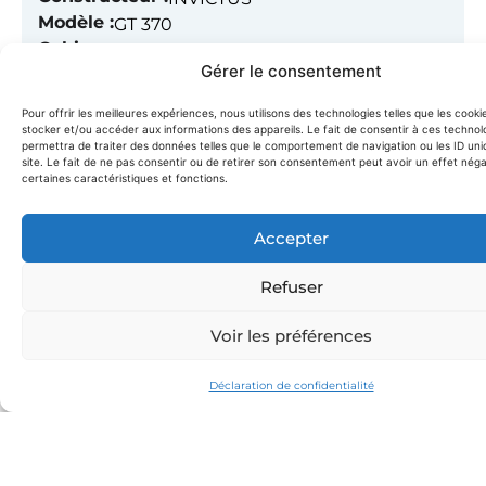
Modèle :
GT 370
Cabine :
1
Gérer le consentement
Équipage :
1
Pour offrir les meilleures expériences, nous utilisons des technologies telles que les cooki
stocker et/ou accéder aux informations des appareils. Le fait de consentir à ces technol
Port d'attache :
ST JEAN CAP FERRAT
permettra de traiter des données telles que le comportement de navigation ou les ID uni
Prix demi-journée :
sur demande
site. Le fait de ne pas consentir ou de retirer son consentement peut avoir un effet néga
certaines caractéristiques et fonctions.
Prix Sunset :
sur demande
Évènement spécial :
voir
ici
Accepter
Seabob :
sur demande
Paddle / bouée / autre :
masques & tubas
Refuser
Stabilisateur :
non
Service traiteur :
sur demande
Voir les préférences
Déclaration de confidentialité
Réservez en quelques
clics !