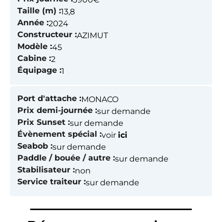
Taille (m) :
13,8
Année :
2024
Constructeur :
AZIMUT
Modèle :
45
Cabine :
2
Équipage :
1
Port d'attache :
MONACO
Prix demi-journée :
sur demande
Prix Sunset :
sur demande
Évènement spécial :
voir
ici
Seabob :
sur demande
Paddle / bouée / autre :
sur demande
Stabilisateur :
non
Service traiteur :
sur demande