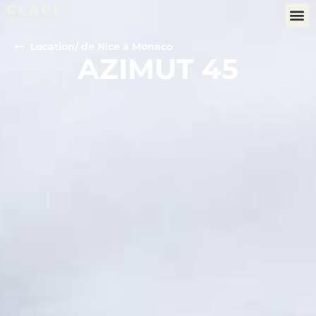
Location
/ de Nice à Monaco
AZIMUT 45