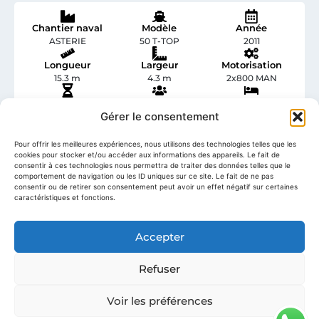
Chantier naval
Modèle
Année
ASTERIE
50 T-TOP
2011
Longueur
Largeur
Motorisation
15.3 m
4.3 m
2x800 MAN
Heures moteur
Invités
Cabines
1285
Gérer le consentement
14
2
Pour offrir les meilleures expériences, nous utilisons des technologies telles que les
cookies pour stocker et/ou accéder aux informations des appareils. Le fait de
Points clés
consentir à ces technologies nous permettra de traiter des données telles que le
comportement de navigation ou les ID uniques sur ce site. Le fait de ne pas
consentir ou de retirer son consentement peut avoir un effet négatif sur certaines
Première main
, état irréprochable,
caractéristiques et fonctions.
hiverné sous hangar
Open haut de gamme de
15.25 m
,
Accepter
lignes sportives et intemporelles
2 x MAN 800 ch
(env.
1285 h
) :
Refuser
performances, fiabilité, navigation
fluide
Voir les préférences
Full options
: clim réversible, groupe